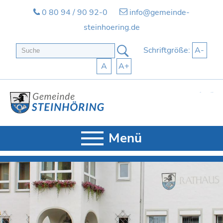
0 80 94 / 90 92-0
info@gemeinde-
steinhoering.de
Schriftgröße:
A-
A
A+
Start
Kontakt
Menü