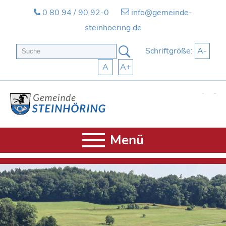
0 80 94 / 90 92-0
info@gemeinde-
steinhoering.de
Schriftgröße:
A-
A
A+
Start
Kontakt
Menü