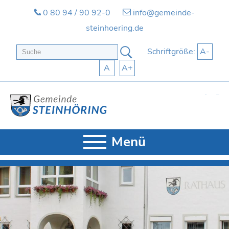
0 80 94 / 90 92-0
info@gemeinde-
steinhoering.de
Schriftgröße:
A-
A
A+
Start
Kontakt
Menü