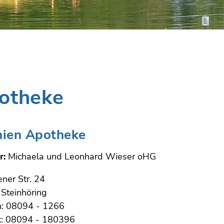
otheke
ien Apotheke
r:
Michaela und Leonhard Wieser oHG
ner Str. 24
Steinhöring
n: 08094 - 1266
x: 08094 - 180396